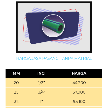
HARGA JASA PASANG TANPA MATRIAL
MM
INCI
HARGA
20
1/2"
44.200
25
3/4"
57.900
32
1"
93.100