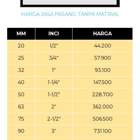
HARGA JASA PASANG TANPA MATRIAL
MM
INCI
HARGA
20
1/2"
44.200
25
3/4"
57.900
32
1"
93.100
40
1-1/4"
147.500
50
1-1/2"
228.700
63
2"
362.000
75
2-1/2"
506.500
90
3"
731.100