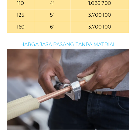
110
4"
1.085.700
125
5"
3.700.100
160
6"
3.700.100
HARGA JASA PASANG TANPA MATRIAL