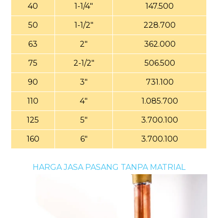
40
1-1/4"
147.500
50
1-1/2"
228.700
63
2"
362.000
75
2-1/2"
506.500
90
3"
731.100
110
4"
1.085.700
125
5"
3.700.100
160
6"
3.700.100
HARGA JASA PASANG TANPA MATRIAL