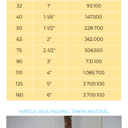
32
1"
93.100
40
1-1/4"
147.500
50
1-1/2"
228.700
63
2"
362.000
75
2-1/2"
506.500
90
3"
731.100
110
4"
1.085.700
125
5"
3.700.100
160
6"
3.700.100
HARGA JASA PASANG TANPA MATRIAL